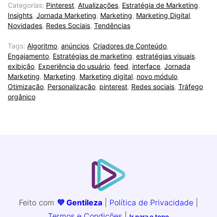
Categorias:
Pinterest
,
Atualizações
,
Estratégia de Marketing
,
Insights
,
Jornada Marketing
,
Marketing
,
Marketing Digital
,
Novidades
,
Redes Sociais
,
Tendências
Tags:
Algoritmo
,
anúncios
,
Criadores de Conteúdo
,
Engajamento
,
Estratégias de marketing
,
estratégias visuais
,
exibição
,
Experiência do usuário
,
feed
,
interface
,
Jornada
Marketing
,
Marketing
,
Marketing digital
,
novo módulo
,
Otimização
,
Personalização
,
pinterest
,
Redes sociais
,
Tráfego
orgânico
Feito com
💜 Gentileza
|
Política de Privacidade
|
Termos e Condições
|
Ir para o topo