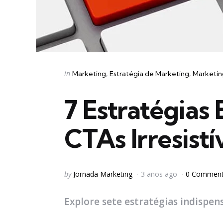
Categories
Posted
in
Marketing
Estratégia de Marketing
Marketing
in
7 Estratégias 
CTAs Irresistí
Posted
by
Jornada Marketing
3 anos ago
0 Commen
by
Explore sete estratégias indispensá