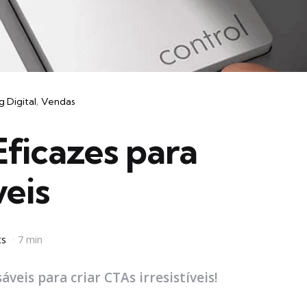
 Digital
Vendas
Eficazes para
veis
ts
7 min
veis para criar CTAs irresistíveis!