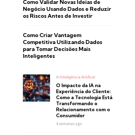
Como Validar Novas Ideias de
Negócio Usando Dados e Reduzir
os Riscos Antes de Investir
Como Criar Vantagem
Competitiva Utilizando Dados
para Tomar Decisões Mais
Inteligentes
Posted
in
Inteligência Artifical
in
O Impacto da IA na
Experiência do Cliente:
Como a Tecnologia Está
Transformando o
Relacionamento com o
Consumidor
4 semanas ago