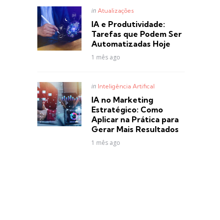
Posted
in
Atualizações
in
IA e Produtividade:
Tarefas que Podem Ser
Automatizadas Hoje
1 mês ago
Posted
in
Inteligência Artifical
in
IA no Marketing
Estratégico: Como
Aplicar na Prática para
Gerar Mais Resultados
1 mês ago