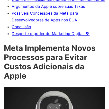
Argumentos da Apple sobre suas Taxas
Possíveis Concessões da Meta para
Desenvolvedores de Apps nos EUA
Conclusão
Desperte o poder do Marketing Digital! 💜
Meta Implementa Novos
Processos para Evitar
Custos Adicionais da
Apple