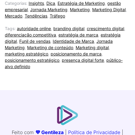
Categorias:
Insights
,
Dica
,
Estratégia de Marketing
,
gestão
empresarial
,
Jornada Marketing
,
Marketing
,
Marketing Digital
,
Mercado
,
Tendências
,
Tráfego
Tags:
autoridade online
,
branding digital
,
crescimento digital
,
diferenciação competitiva
,
estratégia de marca
,
estratégia
digital
,
Funil de vendas
,
Identidade de Marca
,
Jornada
Marketing
,
Marketing de conteúdo
,
Marketing digital
,
marketing estratégico
,
posicionamento de marca
,
posicionamento estratégico
,
presença digital forte
,
público-
alvo definido
Feito com
💜 Gentileza
|
Política de Privacidade
|