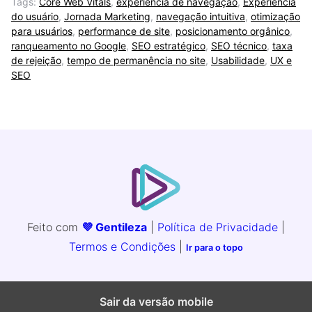
Tags:
Core Web Vitals
,
experiência de navegação
,
Experiência
do usuário
,
Jornada Marketing
,
navegação intuitiva
,
otimização
para usuários
,
performance de site
,
posicionamento orgânico
,
ranqueamento no Google
,
SEO estratégico
,
SEO técnico
,
taxa
de rejeição
,
tempo de permanência no site
,
Usabilidade
,
UX e
SEO
Feito com
💜 Gentileza
|
Política de Privacidade
|
Termos e Condições
|
Ir para o topo
Sair da versão mobile