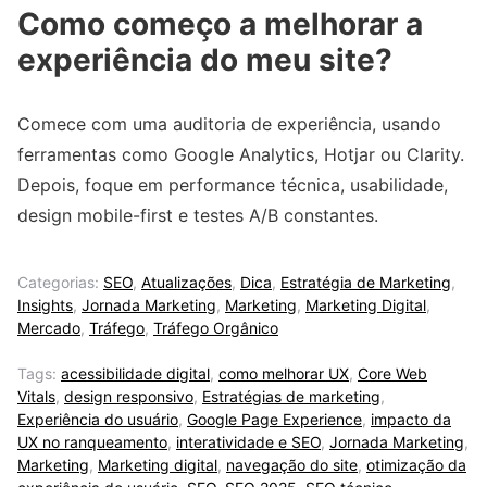
Como começo a melhorar a
experiência do meu site?
Comece com uma auditoria de experiência, usando
ferramentas como Google Analytics, Hotjar ou Clarity.
Depois, foque em performance técnica, usabilidade,
design mobile-first e testes A/B constantes.
Categorias:
SEO
,
Atualizações
,
Dica
,
Estratégia de Marketing
,
Insights
,
Jornada Marketing
,
Marketing
,
Marketing Digital
,
Mercado
,
Tráfego
,
Tráfego Orgânico
Tags:
acessibilidade digital
,
como melhorar UX
,
Core Web
Vitals
,
design responsivo
,
Estratégias de marketing
,
Experiência do usuário
,
Google Page Experience
,
impacto da
UX no ranqueamento
,
interatividade e SEO
,
Jornada Marketing
,
Marketing
,
Marketing digital
,
navegação do site
,
otimização da