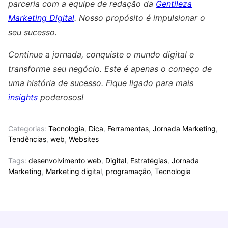
parceria com a equipe de redação da
Gentileza
Marketing Digital
. Nosso propósito é impulsionar o
seu sucesso.
Continue a jornada, conquiste o mundo digital e
transforme seu negócio. Este é apenas o começo de
uma história de sucesso. Fique ligado para mais
insights
poderosos!
Categorias:
Tecnologia
,
Dica
,
Ferramentas
,
Jornada Marketing
,
Tendências
,
web
,
Websites
Tags:
desenvolvimento web
,
Digital
,
Estratégias
,
Jornada
Marketing
,
Marketing digital
,
programação
,
Tecnologia