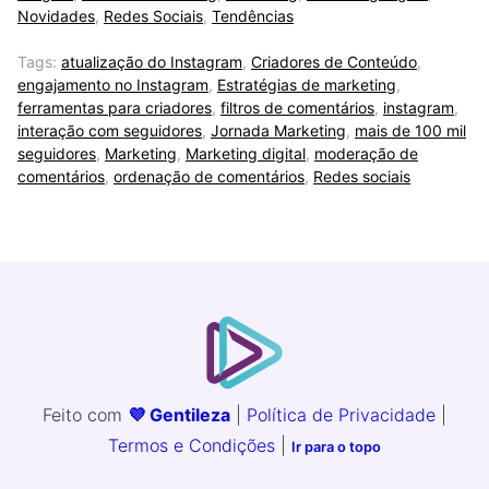
Novidades
,
Redes Sociais
,
Tendências
Tags:
atualização do Instagram
,
Criadores de Conteúdo
,
engajamento no Instagram
,
Estratégias de marketing
,
ferramentas para criadores
,
filtros de comentários
,
instagram
,
interação com seguidores
,
Jornada Marketing
,
mais de 100 mil
seguidores
,
Marketing
,
Marketing digital
,
moderação de
comentários
,
ordenação de comentários
,
Redes sociais
Feito com
💜 Gentileza
|
Política de Privacidade
|
Termos e Condições
|
Ir para o topo