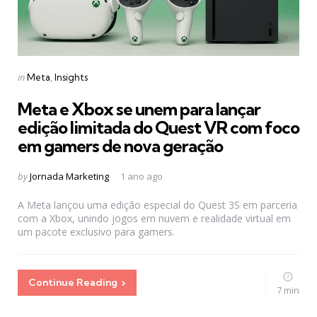
Categories
Posted
in
Meta
Insights
in
Meta e Xbox se unem para lançar
edição limitada do Quest VR com foco
em gamers de nova geração
Posted
by
Jornada Marketing
1 ano ago
by
A Meta lançou uma edição especial do Quest 3S em parceria
com a Xbox, unindo jogos em nuvem e realidade virtual em
um pacote exclusivo para gamers.
Continue Reading
7 min