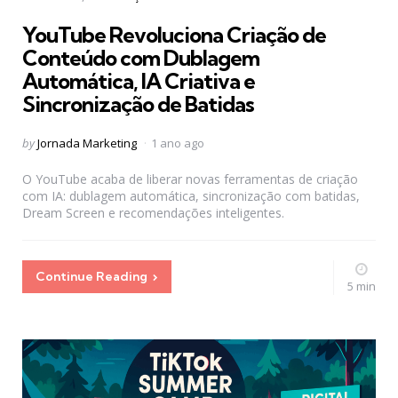
in
YouTube Revoluciona Criação de
Conteúdo com Dublagem
Automática, IA Criativa e
Sincronização de Batidas
Posted
by
Jornada Marketing
1 ano ago
by
O YouTube acaba de liberar novas ferramentas de criação
com IA: dublagem automática, sincronização com batidas,
Dream Screen e recomendações inteligentes.
Continue Reading
5 min