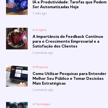
IA e Produtividade: Tarefas que Podem
Ser Automatizadas Hoje
1 mês ago
Posted
in
Insights
in
A Importância do Feedback Contínuo
para o Crescimento Empresarial e a
Satisfação dos Clientes
2 semanas ago
Posted
in
Pesquisa
in
Como Utilizar Pesquisas para Entender
Melhor Seu Público e Tomar Decisões
Mais Estratégicas
2 semanas ago
Posted
in
Tecnologia