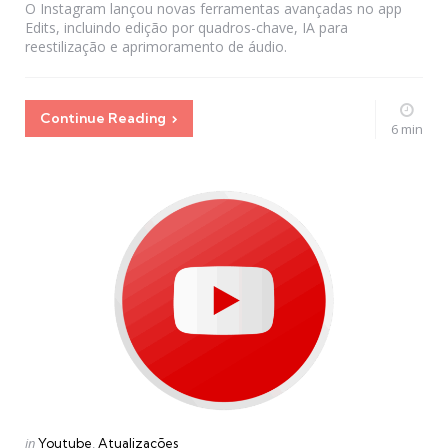
O Instagram lançou novas ferramentas avançadas no app
Edits, incluindo edição por quadros-chave, IA para
reestilização e aprimoramento de áudio.
Continue Reading
6 min
Categories
Posted
in
Youtube
Atualizações