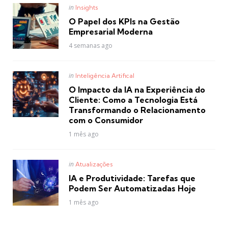
Posted
in
Insights
in
O Papel dos KPIs na Gestão
Empresarial Moderna
4 semanas ago
Posted
in
Inteligência Artifical
in
O Impacto da IA na Experiência do
Cliente: Como a Tecnologia Está
Transformando o Relacionamento
com o Consumidor
1 mês ago
Posted
in
Atualizações
in
IA e Produtividade: Tarefas que
Podem Ser Automatizadas Hoje
1 mês ago