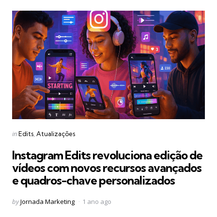
Categories
Posted
in
Edits
Atualizações
in
Instagram Edits revoluciona edição de
vídeos com novos recursos avançados
e quadros-chave personalizados
Posted
by
Jornada Marketing
1 ano ago
by