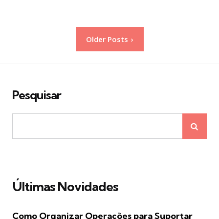
Paginação
Older Posts
de
posts
Pesquisar
Últimas Novidades
Como Organizar Operações para Suportar