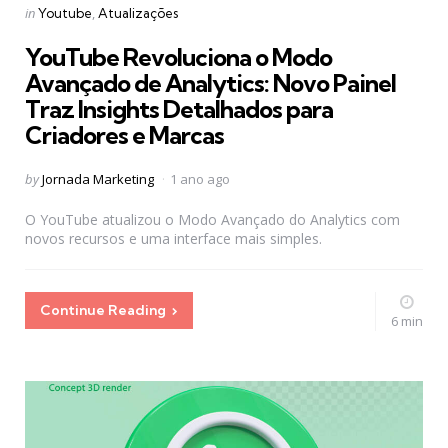
Categories
Posted
in
Youtube
Atualizações
in
YouTube Revoluciona o Modo
Avançado de Analytics: Novo Painel
Traz Insights Detalhados para
Criadores e Marcas
Posted
by
Jornada Marketing
1 ano ago
by
O YouTube atualizou o Modo Avançado do Analytics com
novos recursos e uma interface mais simples.
Continue Reading
6 min