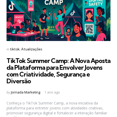
Categories
Posted
in
tiktok
Atualizações
in
TikTok Summer Camp: A Nova Aposta
da Plataforma para Envolver Jovens
com Criatividade, Segurança e
Diversão
Posted
by
Jornada Marketing
1 ano ago
by
Conheça o TikTok Summer Camp, a nova iniciativa da
plataforma para entreter jovens com atividades criativas,
promover segurança digital e fortalecer a interação familiar