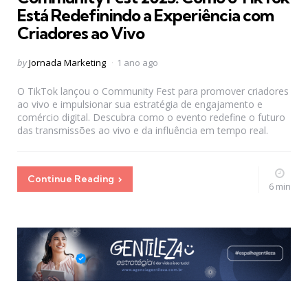
Está Redefinindo a Experiência com
Criadores ao Vivo
Posted
by
Jornada Marketing
1 ano ago
by
O TikTok lançou o Community Fest para promover criadores
ao vivo e impulsionar sua estratégia de engajamento e
comércio digital. Descubra como o evento redefine o futuro
das transmissões ao vivo e da influência em tempo real.
Continue Reading
6 min