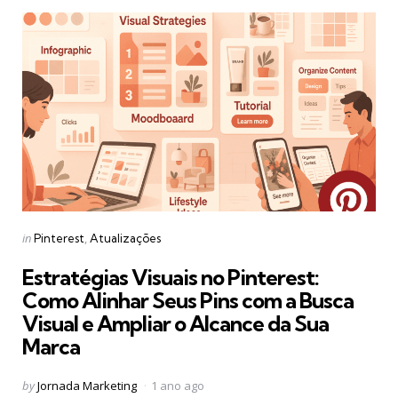
Categories
Posted
in
Pinterest
Atualizações
in
Estratégias Visuais no Pinterest:
Como Alinhar Seus Pins com a Busca
Visual e Ampliar o Alcance da Sua
Marca
Posted
by
Jornada Marketing
1 ano ago