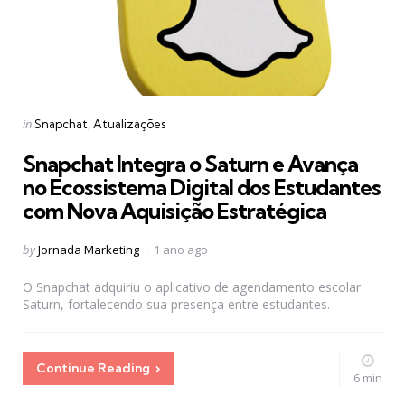
Categories
Posted
in
Snapchat
Atualizações
in
Snapchat Integra o Saturn e Avança
no Ecossistema Digital dos Estudantes
com Nova Aquisição Estratégica
Posted
by
Jornada Marketing
1 ano ago
by
O Snapchat adquiriu o aplicativo de agendamento escolar
Saturn, fortalecendo sua presença entre estudantes.
Continue Reading
6 min