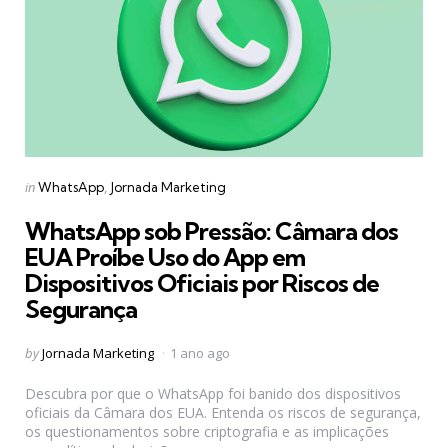
Categories
Posted
in
WhatsApp
Jornada Marketing
in
WhatsApp sob Pressão: Câmara dos
EUA Proíbe Uso do App em
Dispositivos Oficiais por Riscos de
Segurança
Posted
by
Jornada Marketing
1 ano ago
by
Descubra por que o WhatsApp foi banido dos dispositivos
oficiais da Câmara dos EUA. Entenda os riscos de segurança,
os questionamentos sobre criptografia e as implicações