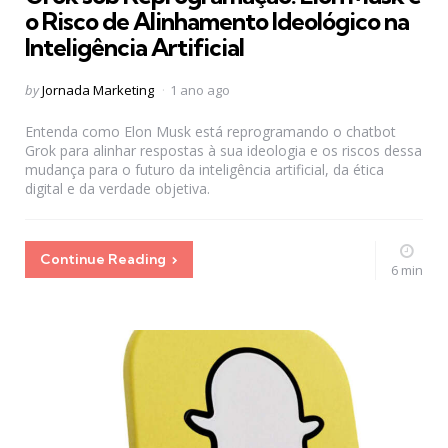
o Risco de Alinhamento Ideológico na
Inteligência Artificial
Posted
by
Jornada Marketing
1 ano ago
by
Entenda como Elon Musk está reprogramando o chatbot
Grok para alinhar respostas à sua ideologia e os riscos dessa
mudança para o futuro da inteligência artificial, da ética
digital e da verdade objetiva.
Continue Reading
6 min