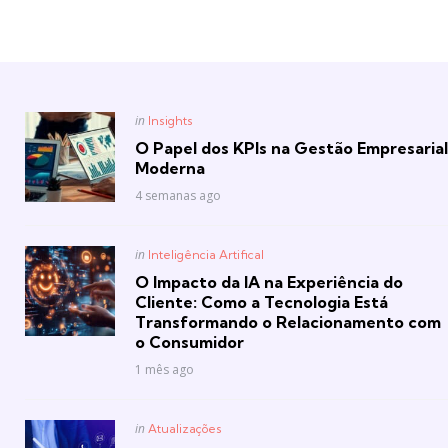
Posted
in
Insights
in
O Papel dos KPIs na Gestão Empresarial
Moderna
4 semanas ago
Posted
in
Inteligência Artifical
in
O Impacto da IA na Experiência do
Cliente: Como a Tecnologia Está
Transformando o Relacionamento com
o Consumidor
1 mês ago
Posted
in
Atualizações
in