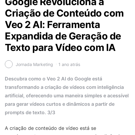
Google Revoluciona a
Criação de Conteúdo com
Veo 2 AI: Ferramenta
Expandida de Geração de
Texto para Vídeo com IA
Jornada Marketing
1 ano atrás
Descubra como o Veo 2 AI do Google está
transformando a criação de vídeos com inteligência
artificial, oferecendo uma maneira simples e acessível
para gerar vídeos curtos e dinâmicos a partir de
prompts de texto. 3/3
A criação de conteúdo de vídeo está se