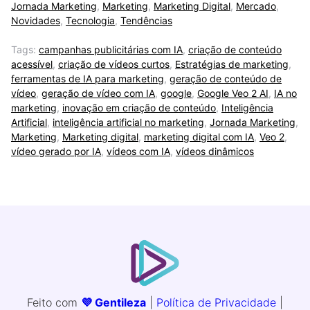
Jornada Marketing
,
Marketing
,
Marketing Digital
,
Mercado
,
Novidades
,
Tecnologia
,
Tendências
Tags:
campanhas publicitárias com IA
,
criação de conteúdo
acessível
,
criação de vídeos curtos
,
Estratégias de marketing
,
ferramentas de IA para marketing
,
geração de conteúdo de
vídeo
,
geração de vídeo com IA
,
google
,
Google Veo 2 AI
,
IA no
marketing
,
inovação em criação de conteúdo
,
Inteligência
Artificial
,
inteligência artificial no marketing
,
Jornada Marketing
,
Marketing
,
Marketing digital
,
marketing digital com IA
,
Veo 2
,
vídeo gerado por IA
,
vídeos com IA
,
vídeos dinâmicos
Feito com
💜 Gentileza
|
Política de Privacidade
|