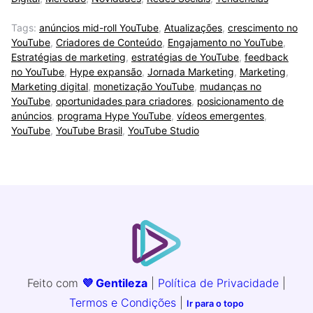
Tags:
anúncios mid-roll YouTube
,
Atualizações
,
crescimento no
YouTube
,
Criadores de Conteúdo
,
Engajamento no YouTube
,
Estratégias de marketing
,
estratégias de YouTube
,
feedback
no YouTube
,
Hype expansão
,
Jornada Marketing
,
Marketing
,
Marketing digital
,
monetização YouTube
,
mudanças no
YouTube
,
oportunidades para criadores
,
posicionamento de
anúncios
,
programa Hype YouTube
,
vídeos emergentes
,
YouTube
,
YouTube Brasil
,
YouTube Studio
Feito com
💜 Gentileza
|
Política de Privacidade
|
Termos e Condições
|
Ir para o topo