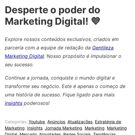
Desperte o poder do
Marketing Digital! 💜
Explore nossos conteúdos exclusivos, criados em
parceria com a equipe de redação da
Gentileza
Marketing Digital
. Nosso propósito é impulsionar o
seu sucesso.
Continue a jornada, conquiste o mundo digital e
transforme seu negócio. Este é apenas o começo de
uma história de sucesso. Fique ligado para mais
insights
poderosos!
Categorias:
Youtube
,
Anúncios
,
Atualizações
,
Estratégia de
Marketing
,
Insights
,
Jornada Marketing
,
Marketing
,
Marketing
Digital
,
Mercado
,
Novidades
,
Redes Sociais
,
Tendências