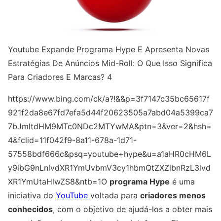
Youtube Expande Programa Hype E Apresenta Novas
Estratégias De Anúncios Mid-Roll: O Que Isso Significa
Para Criadores E Marcas? 4
https://www.bing.com/ck/a?!&&p=3f7147c35bc65617f
921f2da8e67fd7efa5d44f20623505a7abd04a5399ca7
7bJmltdHM9MTc0NDc2MTYwMA&ptn=3&ver=2&hsh=
4&fclid=11f042f9-8a11-678a-1d71-
57558bdf666c&psq=youtube+hype&u=a1aHR0cHM6L
y9ibG9nLnlvdXR1YmUvbmV3cy1hbmQtZXZlbnRzL3lvd
XR1YmUtaHlwZS8&ntb=1O
programa Hype
é uma
iniciativa do
YouTube
voltada para
criadores menos
conhecidos
, com o objetivo de ajudá-los a obter mais