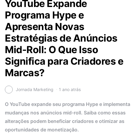
YouTube Expande
Programa Hype e
Apresenta Novas
Estratégias de Anúncios
Mid-Roll: O Que Isso
Significa para Criadores e
Marcas?
Jornada Marketing
1 ano atrás
O YouTube expande seu programa Hype e implementa
mudanças nos anúncios mid-roll. Saiba como essas
alterações podem beneficiar criadores e otimizar as
oportunidades de monetização.