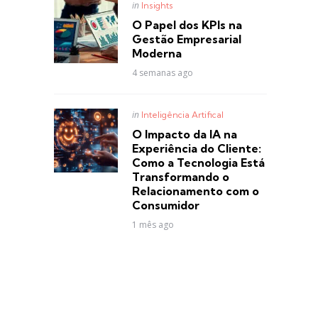
Posted
in
Insights
in
O Papel dos KPIs na
Gestão Empresarial
Moderna
4 semanas ago
Posted
in
Inteligência Artifical
in
O Impacto da IA na
Experiência do Cliente:
Como a Tecnologia Está
Transformando o
Relacionamento com o
Consumidor
1 mês ago