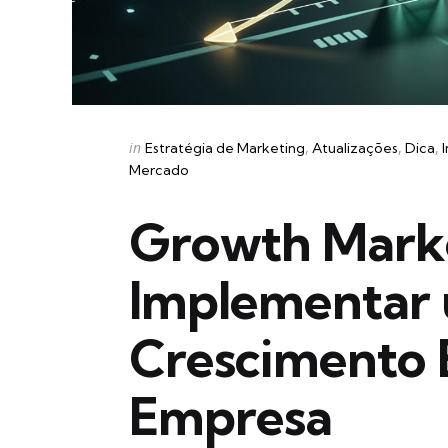
Categories
Posted
in
Estratégia de Marketing
Atualizações
Dica
in
Mercado
Growth Mark
Implementar 
Crescimento E
Empresa