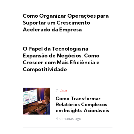
Como Organizar Operações para
Suportar um Crescimento
Acelerado da Empresa
O Papel da Tecnologia na
Expansão de Negócios: Como
Crescer com Mais Eficiência e
Competitividade
Posted
in
Dica
in
Como Transformar
Relatórios Complexos
em Insights Acionáveis
4 semanas ago