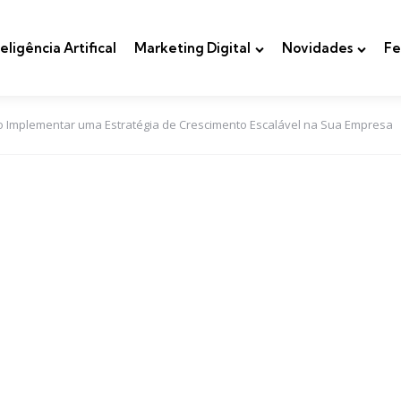
teligência Artifical
Marketing Digital
Novidades
Fe
 Implementar uma Estratégia de Crescimento Escalável na Sua Empresa