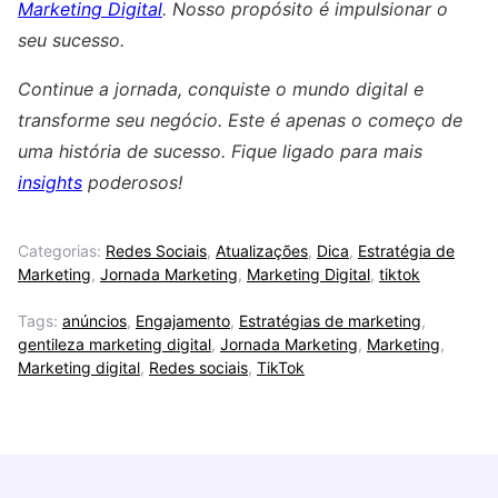
Marketing Digital
. Nosso propósito é impulsionar o
seu sucesso.
Continue a jornada, conquiste o mundo digital e
transforme seu negócio. Este é apenas o começo de
uma história de sucesso. Fique ligado para mais
insights
poderosos!
Categorias:
Redes Sociais
,
Atualizações
,
Dica
,
Estratégia de
Marketing
,
Jornada Marketing
,
Marketing Digital
,
tiktok
Tags:
anúncios
,
Engajamento
,
Estratégias de marketing
,
gentileza marketing digital
,
Jornada Marketing
,
Marketing
,
Marketing digital
,
Redes sociais
,
TikTok