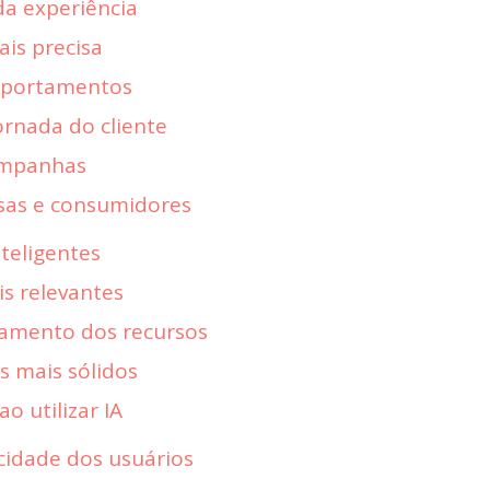
da experiência
is precisa
mportamentos
ornada do cliente
ampanhas
sas e consumidores
teligentes
is relevantes
tamento dos recursos
 mais sólidos
o utilizar IA
acidade dos usuários