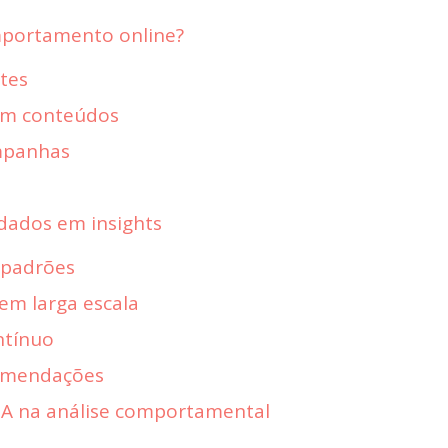
mportamento online?
ites
om conteúdos
mpanhas
dados em insights
e padrões
m larga escala
ntínuo
omendações
 IA na análise comportamental