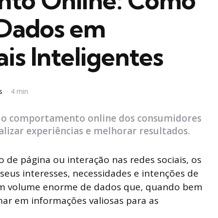
to Online: Como
 Dados em
is Inteligentes
ts
4 min
r o comportamento online dos consumidores
alizar experiências e melhorar resultados.
ão de página ou interação nas redes sociais, os
seus interesses, necessidades e intenções de
 um volume enorme de dados que, quando bem
ar em informações valiosas para as