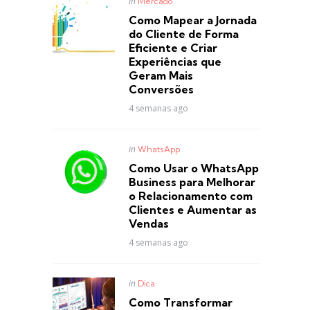
Posted
in
Mercado
in
Como Mapear a Jornada
do Cliente de Forma
Eficiente e Criar
Experiências que
Geram Mais
Conversões
4 semanas ago
Posted
in
WhatsApp
in
Como Usar o WhatsApp
Business para Melhorar
o Relacionamento com
Clientes e Aumentar as
Vendas
4 semanas ago
Posted
in
Dica
in
Como Transformar