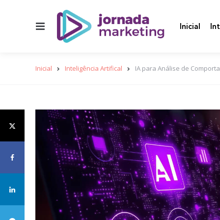
Menu
Inicial
In
Inicial
Inteligência Artifical
IA para Análise de Comport