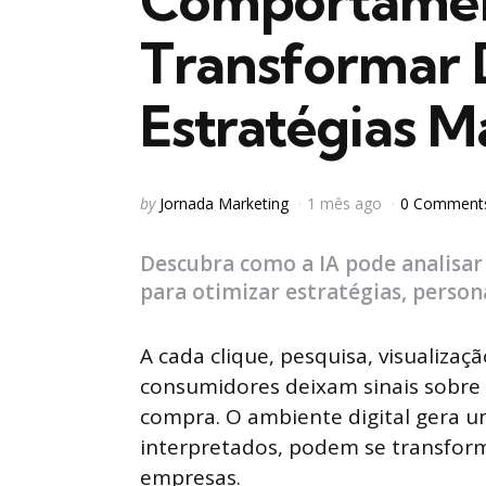
Comportamen
Transformar
Estratégias Ma
Posted
by
Jornada Marketing
1 mês ago
0 Commen
by
Descubra como a IA pode analisa
para otimizar estratégias, person
A cada clique, pesquisa, visualizaç
consumidores deixam sinais sobre 
compra. O ambiente digital gera
interpretados, podem se transform
empresas.