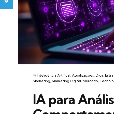
Categories
Posted
in
Inteligência Artifical
Atualizações
Dica
Estra
in
Marketing
Marketing Digital
Mercado
Tecnolo
IA para Análi