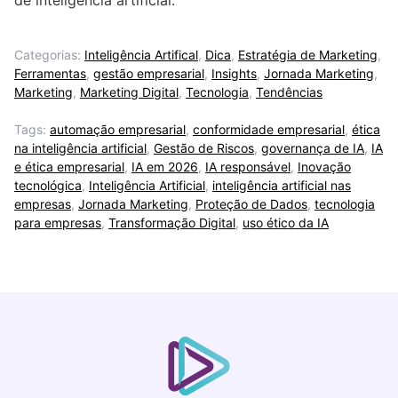
Categorias:
Inteligência Artifical
,
Dica
,
Estratégia de Marketing
,
Ferramentas
,
gestão empresarial
,
Insights
,
Jornada Marketing
,
Marketing
,
Marketing Digital
,
Tecnologia
,
Tendências
Tags:
automação empresarial
,
conformidade empresarial
,
ética
na inteligência artificial
,
Gestão de Riscos
,
governança de IA
,
IA
e ética empresarial
,
IA em 2026
,
IA responsável
,
Inovação
tecnológica
,
Inteligência Artificial
,
inteligência artificial nas
empresas
,
Jornada Marketing
,
Proteção de Dados
,
tecnologia
para empresas
,
Transformação Digital
,
uso ético da IA