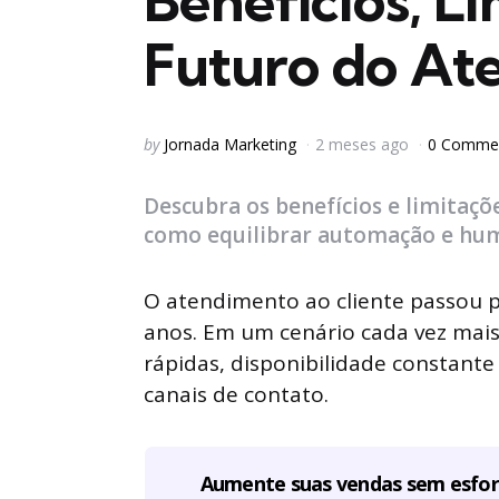
Benefícios, Li
Futuro do At
Posted
by
Jornada Marketing
2 meses ago
0 Comme
by
Descubra os benefícios e limitaçõ
como equilibrar automação e hu
O atendimento ao cliente passou 
anos. Em um cenário cada vez mais
rápidas, disponibilidade constante
canais de contato.
Aumente suas vendas sem esfo