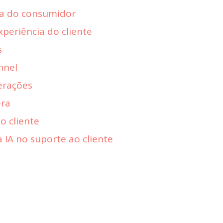
ia do consumidor
periência do cliente
s
nnel
erações
era
o cliente
a IA no suporte ao cliente