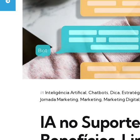
Categories
Posted
in
Inteligência Artifical
Chatbots
Dica
Estratég
in
Jornada Marketing
Marketing
Marketing Digital
IA no Suporte