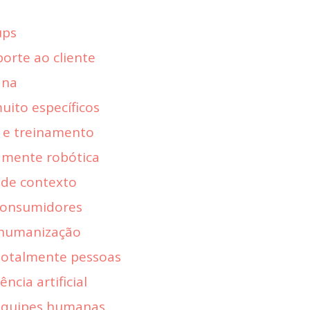
ups
porte ao cliente
ana
uito específicos
 e treinamento
amente robótica
 de contexto
 consumidores
e humanização
 totalmente pessoas
ncia artificial
 equipes humanas