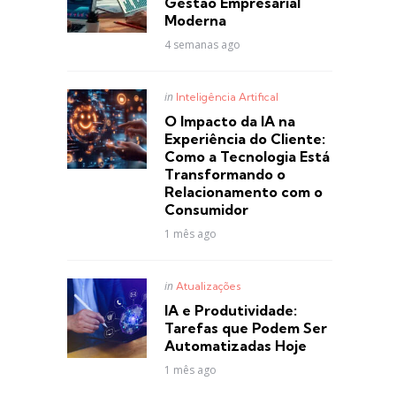
Gestão Empresarial
Moderna
4 semanas ago
Posted
in
Inteligência Artifical
in
O Impacto da IA na
Experiência do Cliente:
Como a Tecnologia Está
Transformando o
Relacionamento com o
Consumidor
1 mês ago
Posted
in
Atualizações
in
IA e Produtividade:
Tarefas que Podem Ser
Automatizadas Hoje
1 mês ago