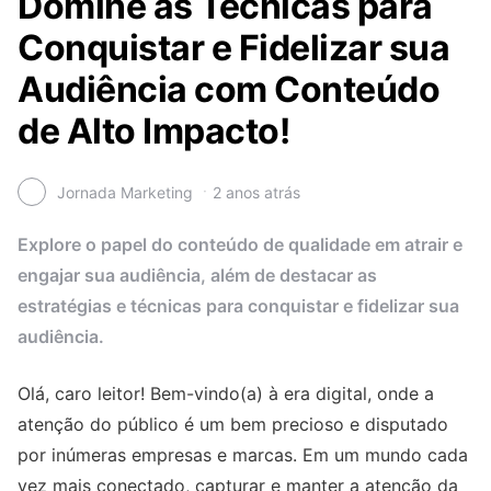
Domine as Técnicas para
Conquistar e Fidelizar sua
Audiência com Conteúdo
de Alto Impacto!
Jornada Marketing
2 anos atrás
Explore o papel do conteúdo de qualidade em atrair e
engajar sua audiência, além de destacar as
estratégias e técnicas para conquistar e fidelizar sua
audiência.
Olá, caro leitor! Bem-vindo(a) à era digital, onde a
atenção do público é um bem precioso e disputado
por inúmeras empresas e marcas. Em um mundo cada
vez mais conectado, capturar e manter a atenção da