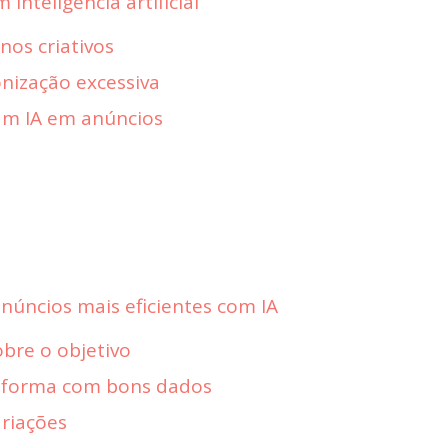
 inteligência artificial
 nos criativos
onização excessiva
zam IA em anúncios
anúncios mais eficientes com IA
obre o objetivo
taforma com bons dados
ariações