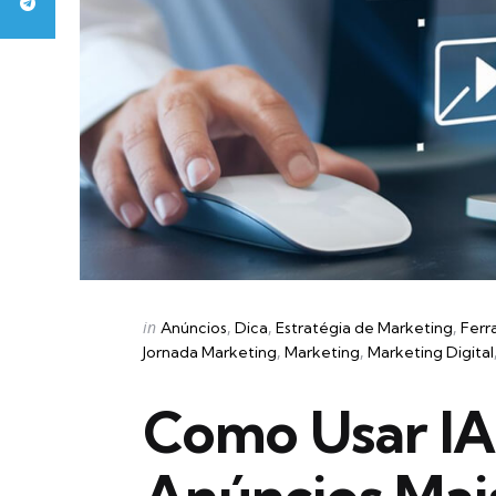
Categories
Posted
in
Anúncios
Dica
Estratégia de Marketing
Ferr
in
Jornada Marketing
Marketing
Marketing Digital
Como Usar IA 