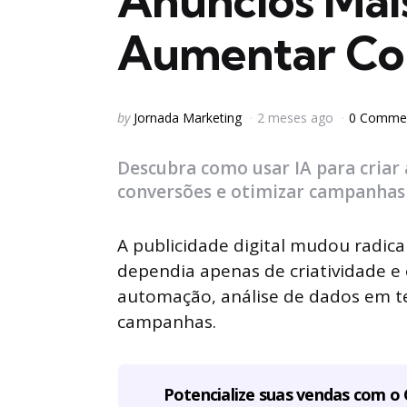
Anúncios Mais
Aumentar Co
Posted
by
Jornada Marketing
2 meses ago
0 Comme
by
Descubra como usar IA para criar
conversões e otimizar campanhas 
A publicidade digital mudou radic
dependia apenas de criatividade 
automação, análise de dados em temp
campanhas.
Potencialize suas vendas com o