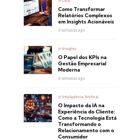
Posted
in
Dica
in
Como Transformar
Relatórios Complexos
em Insights Acionáveis
4 semanas ago
Posted
in
Insights
in
O Papel dos KPIs na
Gestão Empresarial
Moderna
4 semanas ago
Posted
in
Inteligência Artifical
in
O Impacto da IA na
Experiência do Cliente:
Como a Tecnologia Está
Transformando o
Relacionamento com o
Consumidor