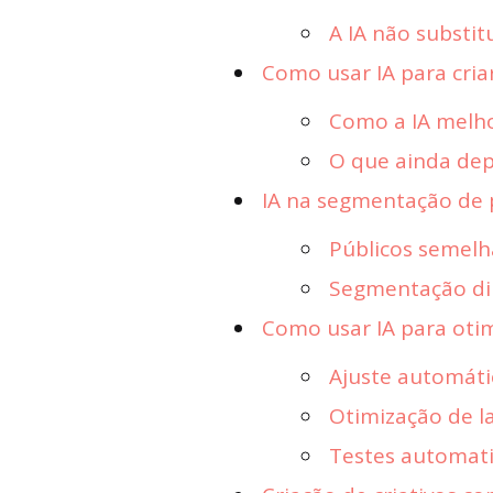
A IA não substit
Como usar IA para cria
Como a IA melho
O que ainda de
IA na segmentação de 
Públicos semelh
Segmentação d
Como usar IA para ot
Ajuste automát
Otimização de l
Testes automat