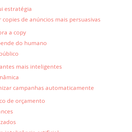
ui estratégia
r copies de anúncios mais persuasivas
ra a copy
pende do humano
público
antes mais inteligentes
inâmica
imizar campanhas automaticamente
ico de orçamento
ances
izados