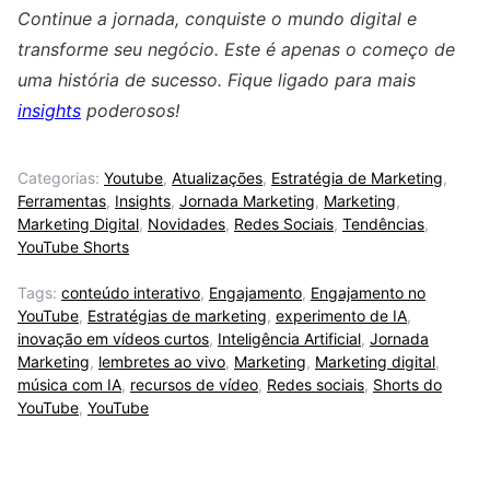
Continue a jornada, conquiste o mundo digital e
transforme seu negócio. Este é apenas o começo de
uma história de sucesso. Fique ligado para mais
insights
poderosos!
Categorias:
Youtube
,
Atualizações
,
Estratégia de Marketing
,
Ferramentas
,
Insights
,
Jornada Marketing
,
Marketing
,
Marketing Digital
,
Novidades
,
Redes Sociais
,
Tendências
,
YouTube Shorts
Tags:
conteúdo interativo
,
Engajamento
,
Engajamento no
YouTube
,
Estratégias de marketing
,
experimento de IA
,
inovação em vídeos curtos
,
Inteligência Artificial
,
Jornada
Marketing
,
lembretes ao vivo
,
Marketing
,
Marketing digital
,
música com IA
,
recursos de vídeo
,
Redes sociais
,
Shorts do
YouTube
,
YouTube