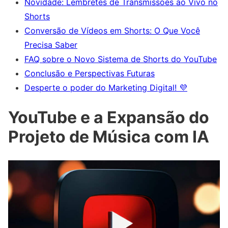
Novidade: Lembretes de Transmissões ao Vivo no
Shorts
Conversão de Vídeos em Shorts: O Que Você
Precisa Saber
FAQ sobre o Novo Sistema de Shorts do YouTube
Conclusão e Perspectivas Futuras
Desperte o poder do Marketing Digital! 💜
YouTube e a Expansão do
Projeto de Música com IA