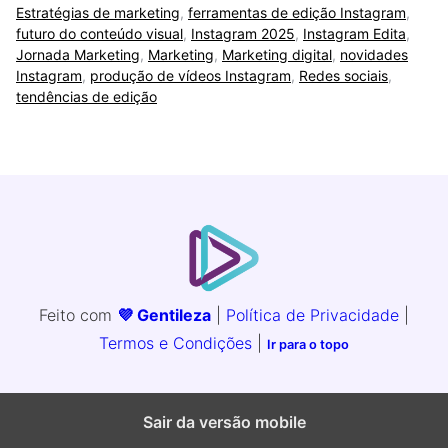
Estratégias de marketing
,
ferramentas de edição Instagram
,
futuro do conteúdo visual
,
Instagram 2025
,
Instagram Edita
,
Jornada Marketing
,
Marketing
,
Marketing digital
,
novidades
Instagram
,
produção de vídeos Instagram
,
Redes sociais
,
tendências de edição
Feito com
💜 Gentileza
|
Política de Privacidade
|
Termos e Condições
|
Ir para o topo
Sair da versão mobile