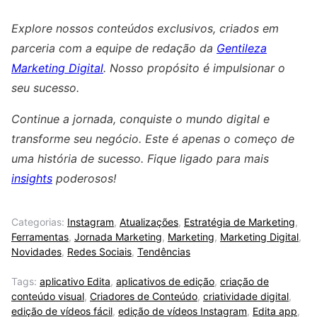
Explore nossos conteúdos exclusivos, criados em
parceria com a equipe de redação da
Gentileza
Marketing Digital
. Nosso propósito é impulsionar o
seu sucesso.
Continue a jornada, conquiste o mundo digital e
transforme seu negócio. Este é apenas o começo de
uma história de sucesso. Fique ligado para mais
insights
poderosos!
Categorias:
Instagram
,
Atualizações
,
Estratégia de Marketing
,
Ferramentas
,
Jornada Marketing
,
Marketing
,
Marketing Digital
,
Novidades
,
Redes Sociais
,
Tendências
Tags:
aplicativo Edita
,
aplicativos de edição
,
criação de
conteúdo visual
,
Criadores de Conteúdo
,
criatividade digital
,
edição de vídeos fácil
,
edição de vídeos Instagram
,
Edita app
,