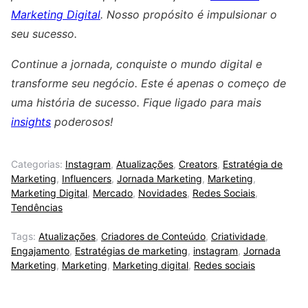
Marketing Digital
. Nosso propósito é impulsionar o
seu sucesso.
Continue a jornada, conquiste o mundo digital e
transforme seu negócio. Este é apenas o começo de
uma história de sucesso. Fique ligado para mais
insights
poderosos!
Categorias:
Instagram
,
Atualizações
,
Creators
,
Estratégia de
Marketing
,
Influencers
,
Jornada Marketing
,
Marketing
,
Marketing Digital
,
Mercado
,
Novidades
,
Redes Sociais
,
Tendências
Tags:
Atualizações
,
Criadores de Conteúdo
,
Criatividade
,
Engajamento
,
Estratégias de marketing
,
instagram
,
Jornada
Marketing
,
Marketing
,
Marketing digital
,
Redes sociais