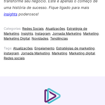
transforme seu negócio. Este é apenas o começo de
uma história de sucesso. Fique ligado para mais
insights
poderosos!
Categorias:
Redes Sociais
,
Atualizações
,
Estratégia de
Marketing
,
Insights
,
Instagram
,
Jornada Marketing
,
Marketing
,
Marketing Digital
,
Novidades
,
Tendências
Tags:
Atualizações
,
Engajamento
,
Estratégias de marketing
,
instagram
,
Jornada Marketing
,
Marketing
,
Marketing digital
,
Redes sociais