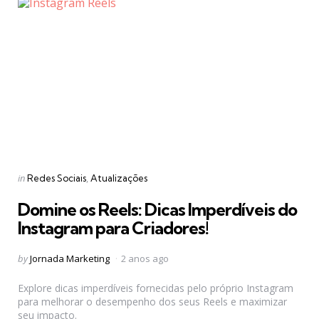
Categories
Posted
in
Redes Sociais
Atualizações
in
Domine os Reels: Dicas Imperdíveis do
Instagram para Criadores!
Posted
by
Jornada Marketing
2 anos ago
by
Explore dicas imperdíveis fornecidas pelo próprio Instagram
para melhorar o desempenho dos seus Reels e maximizar
seu impacto.