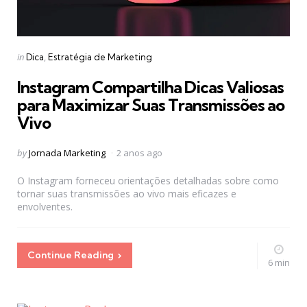
Categories
Posted
in
Dica
Estratégia de Marketing
in
Instagram Compartilha Dicas Valiosas
para Maximizar Suas Transmissões ao
Vivo
Posted
by
Jornada Marketing
2 anos ago
by
O Instagram forneceu orientações detalhadas sobre como
tornar suas transmissões ao vivo mais eficazes e
envolventes.
Continue Reading
6 min