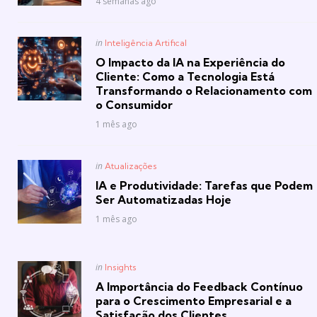
4 semanas ago
Posted
in
Inteligência Artifical
in
O Impacto da IA na Experiência do
Cliente: Como a Tecnologia Está
Transformando o Relacionamento com
o Consumidor
1 mês ago
Posted
in
Atualizações
in
IA e Produtividade: Tarefas que Podem
Ser Automatizadas Hoje
1 mês ago
Posted
in
Insights
in
A Importância do Feedback Contínuo
para o Crescimento Empresarial e a
Satisfação dos Clientes