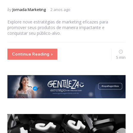
Posted
by
Jornada Marketing
2 anos ago
by
Explore nove estratégias de marketing eficazes para
promover seus produtos de maneira impactante e
conquistar seu público-alvo.
Continue Reading
5 min