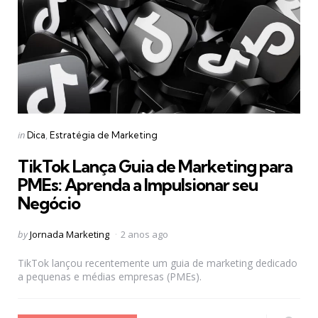
Categories
Posted
in
Dica
Estratégia de Marketing
in
TikTok Lança Guia de Marketing para
PMEs: Aprenda a Impulsionar seu
Negócio
Posted
by
Jornada Marketing
2 anos ago
by
TikTok lançou recentemente um guia de marketing dedicado
a pequenas e médias empresas (PMEs).