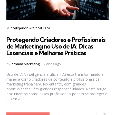
Categories
Posted
in
Inteligência Artifical
Dica
in
Protegendo Criadores e Profissionais
de Marketing no Uso de IA: Dicas
Essenciais e Melhores Práticas
Posted
by
Jornada Marketing
2 anos ago
by
Uso de IA A inteligência artificial (IA) está transformando a
maneira como criadores de conteúdo e profissionais de
marketing trabalham. No entanto, com grandes
oportunidades vêm grandes responsabilidades. Neste artigo,
discutiremos como esses profissionais podem se proteger e
utilizar a...