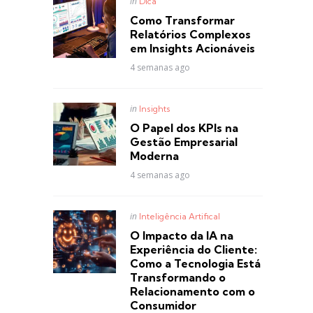
Posted
in
Dica
in
Como Transformar
Relatórios Complexos
em Insights Acionáveis
4 semanas ago
Posted
in
Insights
in
O Papel dos KPIs na
Gestão Empresarial
Moderna
4 semanas ago
Posted
in
Inteligência Artifical
in
O Impacto da IA na
Experiência do Cliente:
Como a Tecnologia Está
Transformando o
Relacionamento com o
Consumidor