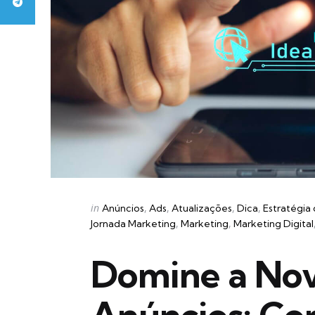
Categories
Posted
in
Anúncios
Ads
Atualizações
Dica
Estratégia
in
Jornada Marketing
Marketing
Marketing Digital
Domine a Nov