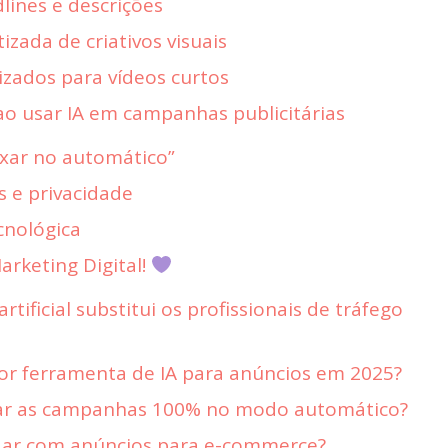
lines e descrições
zada de criativos visuais
izados para vídeos curtos
ao usar IA em campanhas publicitárias
ixar no automático”
s e privacidade
cnológica
rketing Digital!
 artificial substitui os profissionais de tráfego
hor ferramenta de IA para anúncios em 2025?
ixar as campanhas 100% no modo automático?
udar com anúncios para e-commerce?