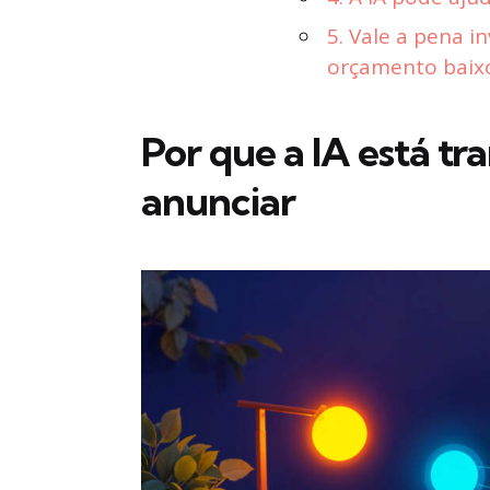
5. Vale a pena 
orçamento baix
Por que a IA está t
anunciar