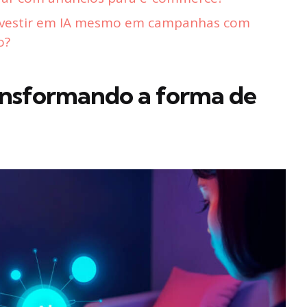
investir em IA mesmo em campanhas com
o?
ransformando a forma de