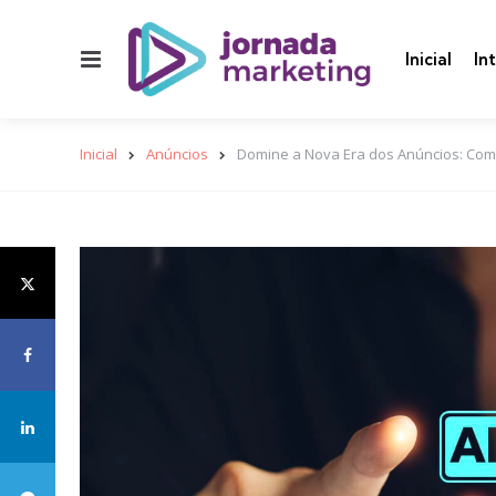
Menu
Inicial
In
Inicial
Anúncios
Domine a Nova Era dos Anúncios: Como 