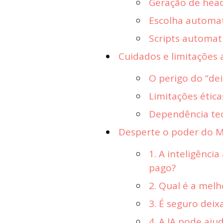
Geração de head
Escolha automati
Scripts automat
Cuidados e limitações 
O perigo do “de
Limitações ética
Dependência te
Desperte o poder do Ma
1. A inteligência
pago?
2. Qual é a mel
3. É seguro de
4. A IA pode aj