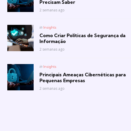
Precisam Saber
2 semanas ago
Posted
in
Insights
in
Como Criar Políticas de Segurança da
Informação
2 semanas ago
Posted
in
Insights
in
Principais Ameaças Cibernéticas para
Pequenas Empresas
2 semanas ago