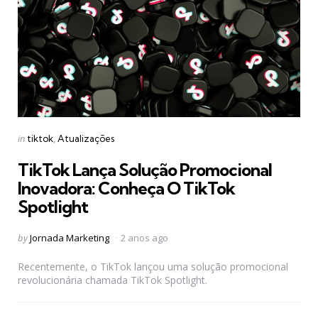
Categories
Posted
in
tiktok
Atualizações
in
TikTok Lança Solução Promocional
Inovadora: Conheça O TikTok
Spotlight
Posted
by
Jornada Marketing
2 anos ago
by
Recentemente, o TikTok lançou uma solução promocional
revolucionária chamada TikTok Spotlight.