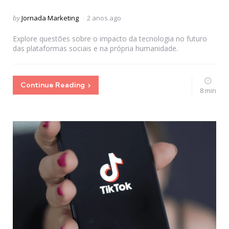
Posted
by
Jornada Marketing
2 anos ago
by
Explore questões sobre o impacto da tecnologia no futuro
das plataformas sociais e na própria humanidade.
Continue Reading
8 min