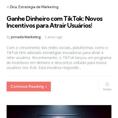
Categories
Posted
in
Dica
Estratégia de Marketing
in
Ganhe Dinheiro com TikTok: Novos
Incentivos para Atrair Usuários!
Posted
by
Jornada Marketing
2 anos ago
by
Com o crescimento das redes sociais, plataformas como o
TikTok têm adotado estratégias inovadoras para atrair e
reter usuários. Recentemente, o TikTok lançou um programa
de incentivos em dinheiro e descontos voltado para novos
usuários nos EUA. Esta iniciativa responde...
Continue Reading
9 min