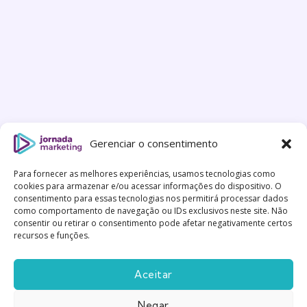
Gerenciar o consentimento
Para fornecer as melhores experiências, usamos tecnologias como
cookies para armazenar e/ou acessar informações do dispositivo. O
consentimento para essas tecnologias nos permitirá processar dados
como comportamento de navegação ou IDs exclusivos neste site. Não
consentir ou retirar o consentimento pode afetar negativamente certos
recursos e funções.
Aceitar
Negar
Feito com
Gentileza
|
Política de Privacidade
|
Termos