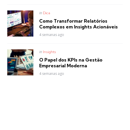
Posted
in
Dica
in
Como Transformar Relatórios
Complexos em Insights Acionáveis
4 semanas ago
Posted
in
Insights
in
O Papel dos KPIs na Gestão
Empresarial Moderna
4 semanas ago