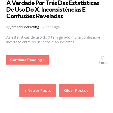
A Verdade Por Trás Das Estatísticas
De Uso Do X: Inconsistências E
Confusões Reveladas
Posted
by
Jornada Marketing
2 anos ago
by
As estatísticas de uso do X têm gerado muita confusão e
incerteza entre os usuários e anunciantes.
Continue Reading
6 min
Paginação
Newer Posts
Older Posts
de
posts