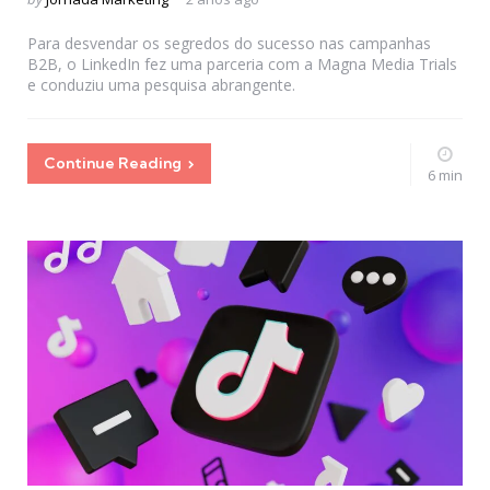
by
Para desvendar os segredos do sucesso nas campanhas
B2B, o LinkedIn fez uma parceria com a Magna Media Trials
e conduziu uma pesquisa abrangente.
Continue Reading
6 min