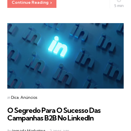
Continue Reading
5 min
Categories
Posted
in
Dica
Anúncios
in
O Segredo Para O Sucesso Das
Campanhas B2B No LinkedIn
Posted
by
Jornada Marketing
2 anos ago