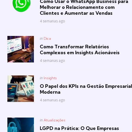
Como Usar o WhatsApp Business para
Melhorar o Relacionamento com
Clientes e Aumentar as Vendas
4 semanas ago
Posted
in
Dica
in
Como Transformar Relatórios
Complexos em Insights Acionáveis
4 semanas ago
Posted
in
Insights
in
O Papel dos KPIs na Gestão Empresarial
Moderna
4 semanas ago
Posted
in
Atualizações
in
LGPD na Prática: O Que Empresas