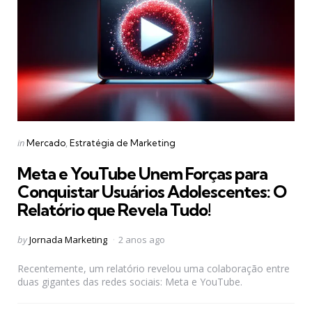
Categories
Posted
in
Mercado
Estratégia de Marketing
in
Meta e YouTube Unem Forças para
Conquistar Usuários Adolescentes: O
Relatório que Revela Tudo!
Posted
by
Jornada Marketing
2 anos ago
by
Recentemente, um relatório revelou uma colaboração entre
duas gigantes das redes sociais: Meta e YouTube.