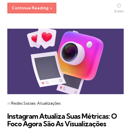
Continue Reading
6 min
Categories
Posted
in
Redes Sociais
Atualizações
in
Instagram Atualiza Suas Métricas: O
Foco Agora São As Visualizações