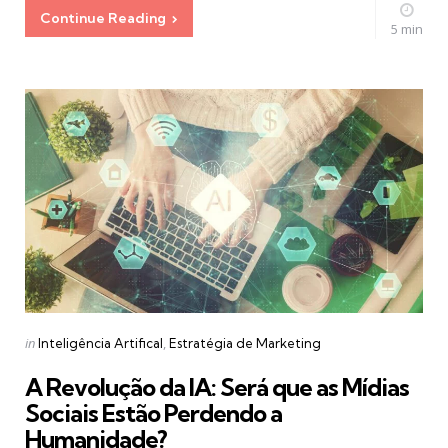
Continue Reading
5 min
Categories
Posted
in
Inteligência Artifical
Estratégia de Marketing
in
A Revolução da IA: Será que as Mídias
Sociais Estão Perdendo a
Humanidade?