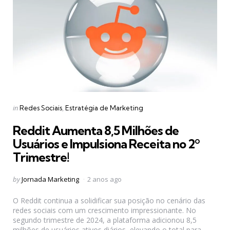
Categories
Posted
in
Redes Sociais
Estratégia de Marketing
in
Reddit Aumenta 8,5 Milhões de
Usuários e Impulsiona Receita no 2º
Trimestre!
Posted
by
Jornada Marketing
2 anos ago
by
O Reddit continua a solidificar sua posição no cenário das
redes sociais com um crescimento impressionante. No
segundo trimestre de 2024, a plataforma adicionou 8,5
milhões de usuários ativos diários, elevando o total para