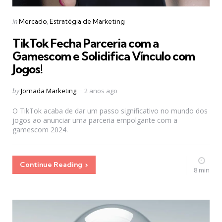
Categories
Posted
in
Mercado
Estratégia de Marketing
in
TikTok Fecha Parceria com a
Gamescom e Solidifica Vínculo com
Jogos!
Posted
by
Jornada Marketing
2 anos ago
by
O TikTok acaba de dar um passo significativo no mundo dos
jogos ao anunciar uma parceria empolgante com a
gamescom 2024.
Continue Reading
8 min