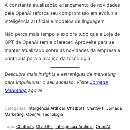
A constante atualização e lançamento de novidades
pela OpenAI reforça seu compromisso em evoluir a
inteligência artificial e modelos de linguagem.
Não perca mais tempo e explore tudo que a Loja de
GPT da OpenAI tem a oferecer! Aproveite para se
manter atualizado sobre as novidades da empresa e
contribua para o avanço da tecnologia.
Descubra mais insights e estratégias de marketing
para impulsionar o seu sucesso. Visite
Jornada
Marketing
agora!
Categorias:
Inteligência Artifical
,
Chatbots
,
ChatGPT
,
Jornada
Marketing
,
OpenAi
,
Tecnologia
Tags:
Chatbots
,
ChatGPT
,
Inteligência Artificial
,
OpenAI
,