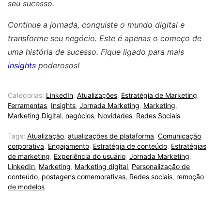
seu sucesso.
Continue a jornada, conquiste o mundo digital e
transforme seu negócio. Este é apenas o começo de
uma história de sucesso. Fique ligado para mais
insights
poderosos!
Categorias:
LinkedIn
,
Atualizações
,
Estratégia de Marketing
,
Ferramentas
,
Insights
,
Jornada Marketing
,
Marketing
,
Marketing Digital
,
negócios
,
Novidades
,
Redes Sociais
Tags:
Atualização
,
atualizações de plataforma
,
Comunicação
corporativa
,
Engajamento
,
Estratégia de conteúdo
,
Estratégias
de marketing
,
Experiência do usuário
,
Jornada Marketing
,
LinkedIn
,
Marketing
,
Marketing digital
,
Personalização de
conteúdo
,
postagens comemorativas
,
Redes sociais
,
remoção
de modelos