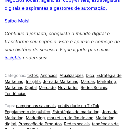
digitais e aspirantes a gestores de automação.
Saiba Mais!
Continue a jornada, conquiste o mundo digital e
transforme seu negócio. Este é apenas o começo de
uma história de sucesso. Fique ligado para mais
insights
poderosos!
Categorias:
tiktok
,
Anúncios
,
Atualizações
,
Dica
,
Estratégia de
Marketing
,
Insights
,
Jornada Marketing
,
Marcas
,
Marketing
,
Marketing Digital
,
Mercado
,
Novidades
,
Redes Sociais
,
Tendências
Tags:
campanhas sazonais
,
criatividade no TikTok
,
Engajamento de público
,
Estratégias de marketing
,
Jornada
Marketing
,
Marketing
,
marketing de fim de ano
,
Marketing
digital
,
Promoção de Produtos
,
Redes sociais
,
tendências de