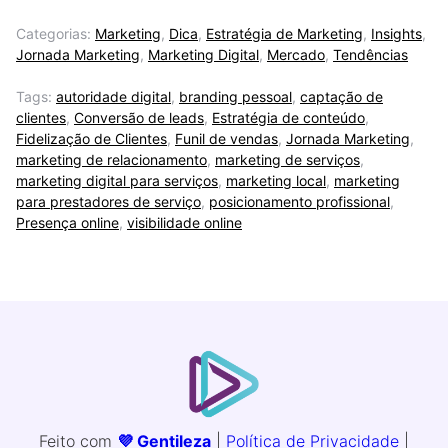
Categorias:
Marketing
,
Dica
,
Estratégia de Marketing
,
Insights
,
Jornada Marketing
,
Marketing Digital
,
Mercado
,
Tendências
Tags:
autoridade digital
,
branding pessoal
,
captação de
clientes
,
Conversão de leads
,
Estratégia de conteúdo
,
Fidelização de Clientes
,
Funil de vendas
,
Jornada Marketing
,
marketing de relacionamento
,
marketing de serviços
,
marketing digital para serviços
,
marketing local
,
marketing
para prestadores de serviço
,
posicionamento profissional
,
Presença online
,
visibilidade online
Feito com
💜 Gentileza
|
Política de Privacidade
|