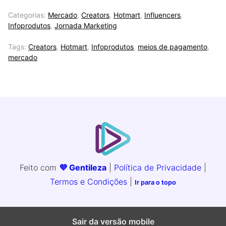
Categorias:
Mercado
,
Creators
,
Hotmart
,
Influencers
,
Infoprodutos
,
Jornada Marketing
Tags:
Creators
,
Hotmart
,
Infoprodutos
,
meios de pagamento
,
mercado
Feito com
💜 Gentileza
|
Política de Privacidade
|
Termos e Condições
|
Ir para o topo
Sair da versão mobile