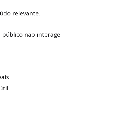
do relevante.
 público não interage.
eais
til