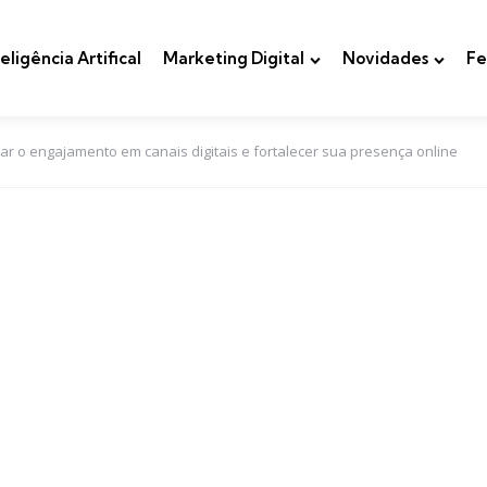
teligência Artifical
Marketing Digital
Novidades
Fe
ar o engajamento em canais digitais e fortalecer sua presença online