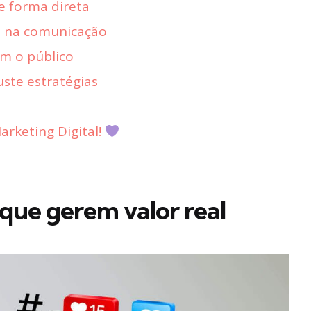
de forma direta
a na comunicação
om o público
uste estratégias
rketing Digital!
que gerem valor real