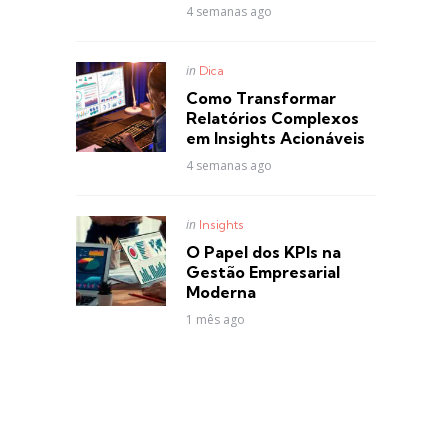
4 semanas ago
Posted
in
Dica
in
Como Transformar
Relatórios Complexos
em Insights Acionáveis
4 semanas ago
Posted
in
Insights
in
O Papel dos KPIs na
Gestão Empresarial
Moderna
1 mês ago