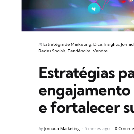
Categories
Posted
in
Estratégia de Marketing
Dica
Insights
Jornad
in
Redes Sociais
Tendências
Vendas
Estratégias p
engajamento e
e fortalecer 
Posted
by
Jornada Marketing
5 meses ago
0 Comme