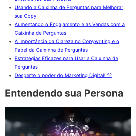
Usando a Caixinha de Perguntas para Melhorar
sua Copy
Aumentando o Engajamento e as Vendas com a
Caixinha de Perguntas
A Importância da Clareza no Copywriting e o
Papel da Caixinha de Perguntas
Estratégias Eficazes para Usar a Caixinha de
Perguntas
Desperte o poder do Marketing Digital! 💜
Entendendo sua Persona