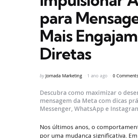
Impulsionar A
para Mensag
Mais Engajam
Diretas
Posted
by
Jornada Marketing
1 ano ago
0 Comment
by
Descubra como maximizar o desem
mensagem da Meta com dicas prát
Messenger, WhatsApp e Instagram
Nos últimos anos, o comportament
por uma mudança significativa. Em