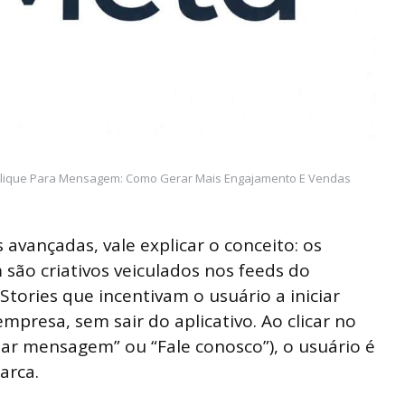
 Clique Para Mensagem: Como Gerar Mais Engajamento E Vendas
avançadas, vale explicar o conceito: os
são criativos veiculados nos feeds do
tories que incentivam o usuário a iniciar
resa, sem sair do aplicativo. Ao clicar no
iar mensagem” ou “Fale conosco”), o usuário é
arca.