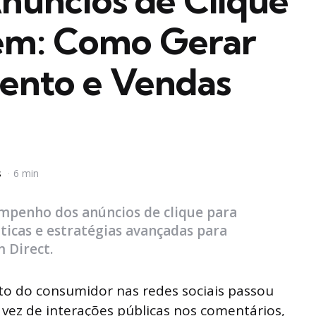
núncios de Clique
em: Como Gerar
ento e Vendas
s
6 min
penho dos anúncios de clique para
icas e estratégias avançadas para
 Direct.
o do consumidor nas redes sociais passou
 vez de interações públicas nos comentários,