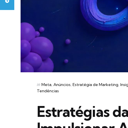
Categories
Posted
in
Meta
Anúncios
Estratégia de Marketing
Insi
in
Tendências
Estratégias d