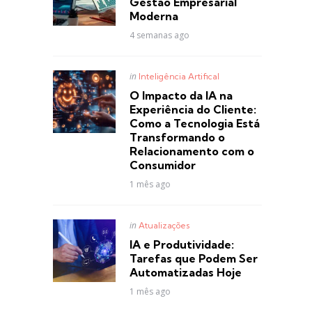
Gestão Empresarial
Moderna
4 semanas ago
Posted
in
Inteligência Artifical
in
O Impacto da IA na
Experiência do Cliente:
Como a Tecnologia Está
Transformando o
Relacionamento com o
Consumidor
1 mês ago
Posted
in
Atualizações
in
IA e Produtividade:
Tarefas que Podem Ser
Automatizadas Hoje
1 mês ago