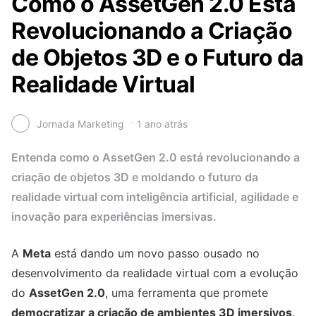
Como o AssetGen 2.0 Está
Revolucionando a Criação
de Objetos 3D e o Futuro da
Realidade Virtual
Jornada Marketing
1 ano atrás
Entenda como o AssetGen 2.0 está revolucionando a
criação de objetos 3D e moldando o futuro da
realidade virtual com inteligência artificial, agilidade e
inovação para experiências imersivas.
A
Meta
está dando um novo passo ousado no
desenvolvimento da realidade virtual com a evolução
do
AssetGen 2.0
, uma ferramenta que promete
democratizar a criação de ambientes 3D imersivos
.