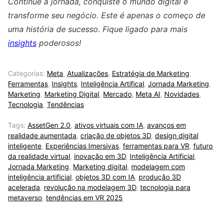
Continue a jornada, conquiste o mundo digital e
transforme seu negócio. Este é apenas o começo de
uma história de sucesso. Fique ligado para mais
insights
poderosos!
Categorias:
Meta
,
Atualizações
,
Estratégia de Marketing
,
Ferramentas
,
Insights
,
Inteligência Artifical
,
Jornada Marketing
,
Marketing
,
Marketing Digital
,
Mercado
,
Meta AI
,
Novidades
,
Tecnologia
,
Tendências
Tags:
AssetGen 2.0
,
ativos virtuais com IA
,
avanços em
realidade aumentada
,
criação de objetos 3D
,
design digital
inteligente
,
Experiências Imersivas
,
ferramentas para VR
,
futuro
da realidade virtual
,
inovação em 3D
,
Inteligência Artificial
,
Jornada Marketing
,
Marketing digital
,
modelagem com
inteligência artificial
,
objetos 3D com IA
,
produção 3D
acelerada
,
revolução na modelagem 3D
,
tecnologia para
metaverso
,
tendências em VR 2025