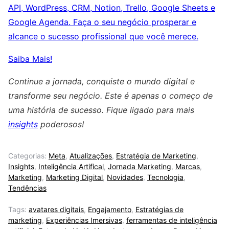
API, WordPress, CRM, Notion, Trello, Google Sheets e
Google Agenda. Faça o seu negócio prosperar e
alcance o sucesso profissional que você merece.
Saiba Mais!
Continue a jornada, conquiste o mundo digital e
transforme seu negócio. Este é apenas o começo de
uma história de sucesso. Fique ligado para mais
insights
poderosos!
Categorias:
Meta
,
Atualizações
,
Estratégia de Marketing
,
Insights
,
Inteligência Artifical
,
Jornada Marketing
,
Marcas
,
Marketing
,
Marketing Digital
,
Novidades
,
Tecnologia
,
Tendências
Tags:
avatares digitais
,
Engajamento
,
Estratégias de
marketing
,
Experiências Imersivas
,
ferramentas de inteligência