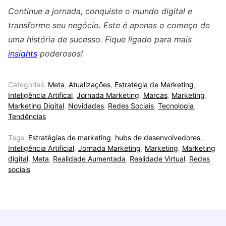
Continue a jornada, conquiste o mundo digital e
transforme seu negócio. Este é apenas o começo de
uma história de sucesso. Fique ligado para mais
insights
poderosos!
Categorias:
Meta
,
Atualizações
,
Estratégia de Marketing
,
Inteligência Artifical
,
Jornada Marketing
,
Marcas
,
Marketing
,
Marketing Digital
,
Novidades
,
Redes Sociais
,
Tecnologia
,
Tendências
Tags:
Estratégias de marketing
,
hubs de desenvolvedores
,
Inteligência Artificial
,
Jornada Marketing
,
Marketing
,
Marketing
digital
,
Meta
,
Realidade Aumentada
,
Realidade Virtual
,
Redes
sociais