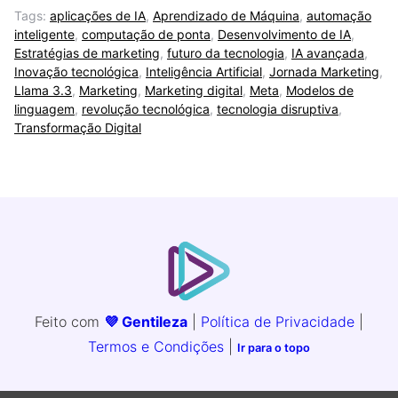
Tags:
aplicações de IA
,
Aprendizado de Máquina
,
automação
inteligente
,
computação de ponta
,
Desenvolvimento de IA
,
Estratégias de marketing
,
futuro da tecnologia
,
IA avançada
,
Inovação tecnológica
,
Inteligência Artificial
,
Jornada Marketing
,
Llama 3.3
,
Marketing
,
Marketing digital
,
Meta
,
Modelos de
linguagem
,
revolução tecnológica
,
tecnologia disruptiva
,
Transformação Digital
Feito com
💜 Gentileza
|
Política de Privacidade
|
Termos e Condições
|
Ir para o topo