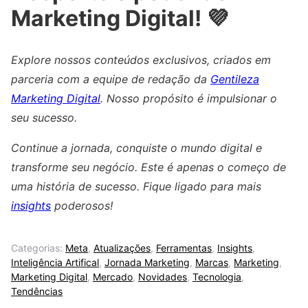
Marketing Digital! 💜
Explore nossos conteúdos exclusivos, criados em
parceria com a equipe de redação da
Gentileza
Marketing Digital
. Nosso propósito é impulsionar o
seu sucesso.
Continue a jornada, conquiste o mundo digital e
transforme seu negócio. Este é apenas o começo de
uma história de sucesso. Fique ligado para mais
insights
poderosos!
Categorias:
Meta
,
Atualizações
,
Ferramentas
,
Insights
,
Inteligência Artifical
,
Jornada Marketing
,
Marcas
,
Marketing
,
Marketing Digital
,
Mercado
,
Novidades
,
Tecnologia
,
Tendências