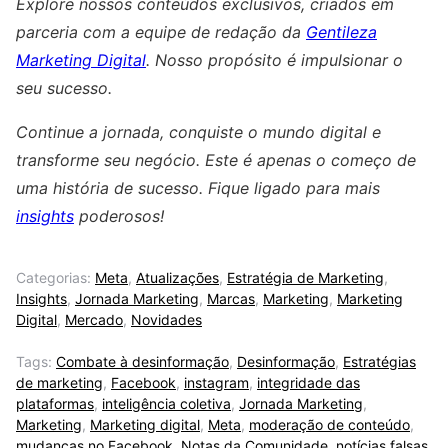
Explore nossos conteúdos exclusivos, criados em
parceria com a equipe de redação da
Gentileza
Marketing Digital
. Nosso propósito é impulsionar o
seu sucesso.
Continue a jornada, conquiste o mundo digital e
transforme seu negócio. Este é apenas o começo de
uma história de sucesso. Fique ligado para mais
insights
poderosos!
Categorias:
Meta
,
Atualizações
,
Estratégia de Marketing
,
Insights
,
Jornada Marketing
,
Marcas
,
Marketing
,
Marketing
Digital
,
Mercado
,
Novidades
Tags:
Combate à desinformação
,
Desinformação
,
Estratégias
de marketing
,
Facebook
,
instagram
,
integridade das
plataformas
,
inteligência coletiva
,
Jornada Marketing
,
Marketing
,
Marketing digital
,
Meta
,
moderação de conteúdo
,
mudanças no Facebook
,
Notas da Comunidade
,
notícias falsas
,