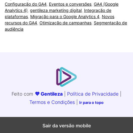
Configuração do GA4
,
Eventos e conversões
,
GA4 (Google
Analytics 4)
,
gentileza marketing digital
,
Integração de
plataformas
,
Migração para o Google Analytics 4
,
Novos
recursos do GA4
,
Otimização de campanhas
,
Segmentação de
audiência
Feito com
💜 Gentileza
|
Política de Privacidade
|
Termos e Condições
|
Ir para o topo
Sair da versão mobile