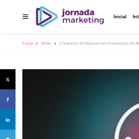
Menu
Inicial
In
Inicial
tiktok
O Impacto da Música nas Promoções de Mar