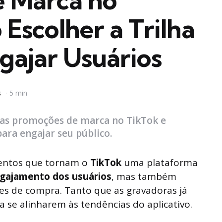
 Marca no
Escolher a Trilha
gajar Usuários
s
5 min
as promoções de marca no TikTok e
para engajar seu público.
mentos que tornam o
TikTok
uma plataforma
gajamento dos usuários
, mas também
ões de compra. Tanto que as gravadoras já
se alinharem às tendências do aplicativo.