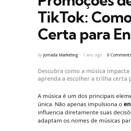
Promoções de
TikTok: Como 
Certa para En
Posted
by
Jornada Marketing
1 ano ago
0 Comment
by
Descubra como a música impacta 
aprenda a escolher a trilha certa 
A música é um dos principais ele
única. Não apenas impulsiona o
en
influencia diretamente suas decis
adaptam os nomes de músicas para 