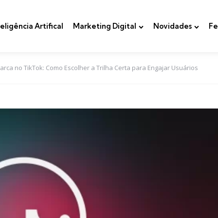
teligência Artifical
Marketing Digital
Novidades
Fe
ca no TikTok: Como Escolher a Trilha Certa para Engajar Usuários