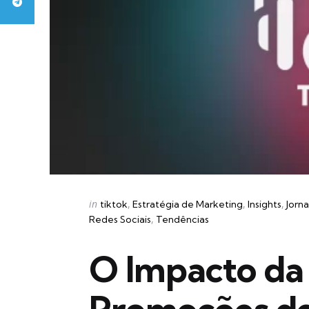
Categories
Posted
in
tiktok
Estratégia de Marketing
Insights
Jorn
in
Redes Sociais
Tendências
O Impacto da