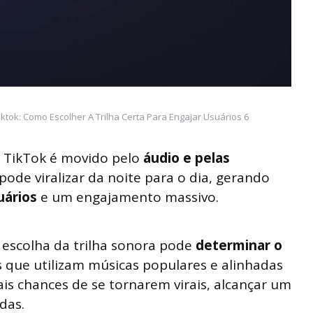
ok: Como Escolher A Trilha Certa Para Engajar Usuários 6
o TikTok é movido pelo
áudio e pelas
pode viralizar da noite para o dia, gerando
uários
e um engajamento massivo.
a escolha da trilha sonora pode
determinar o
s que utilizam músicas populares e alinhadas
s chances de se tornarem virais, alcançar um
das.