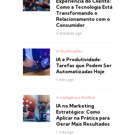
Experiência do Cliente:
Como a Tecnologia Está
Transformando o
Relacionamento com o
Consumidor
4 semanas ago
Posted
in
Atualizações
in
IA e Produtividade:
Tarefas que Podem Ser
Automatizadas Hoje
1 mês ago
Posted
in
Inteligência Artifical
in
IA no Marketing
Estratégico: Como
Aplicar na Prática para
Gerar Mais Resultados
1 mês ago