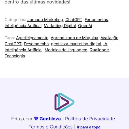
dentro das últimas novidades!
Categorias:
Jornada Marketing
,
ChatGPT
,
Ferramentas
,
Inteligência Artifical
,
Marketing Digital
,
OpenAi
Tags:
Aperfeiçoamento
,
Aprendizado de Máquina
,
Avaliação
,
ChatGPT
,
Desempenho
,
gentileza marketing digital
,
IA
,
Inteligência Artificial
,
Modelos de linguagem
,
Qualidade
,
Tecnologia
Feito com
💜 Gentileza
|
Política de Privacidade
|
Termos e Condições
|
Ir para o topo