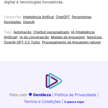
digital e tecnologias inovadoras.
Categorias:
Inteligência Artifical
,
ChatGPT
,
Ferramentas
,
Novidades
,
OpenAi
Tags:
Automação
,
Chatbot personalizado
,
IA (Inteligência
Artificial)
,
IA de conversação
,
Modelo de linguagem
,
Negócios
,
OpenAI GPT-3.5 Turbo
,
Processamento de linguagem natural
Feito com
💜 Gentileza
|
Política de Privacidade
|
Termos e Condições
|
Ir para o topo