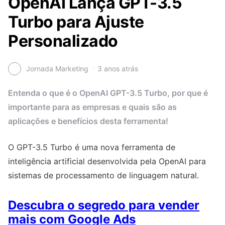
OpenAI Lança GPT-3.5
Turbo para Ajuste
Personalizado
Jornada Marketing
3 anos atrás
Entenda o que é o OpenAI GPT-3.5 Turbo, por que é
importante para as empresas e quais são as
aplicações e benefícios desta ferramenta!
O GPT-3.5 Turbo é uma nova ferramenta de
inteligência artificial desenvolvida pela OpenAI para
sistemas de processamento de linguagem natural.
Descubra o segredo para vender
mais com Google Ads