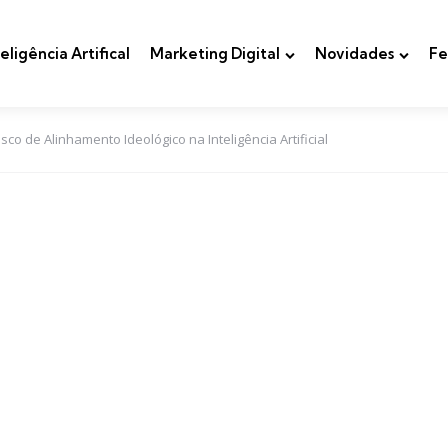
teligência Artifical
Marketing Digital
Novidades
Fe
o de Alinhamento Ideológico na Inteligência Artificial