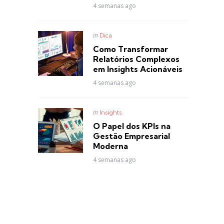
4 semanas ago
Posted
in
Dica
in
Como Transformar
Relatórios Complexos
em Insights Acionáveis
4 semanas ago
Posted
in
Insights
in
O Papel dos KPIs na
Gestão Empresarial
Moderna
4 semanas ago