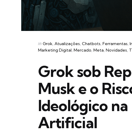
Categories
Posted
in
Grok
Atualizações
Chatbots
Ferramentas
I
in
Marketing Digital
Mercado
Meta
Novidades
T
Grok sob Rep
Musk e o Ris
Ideológico na 
Artificial