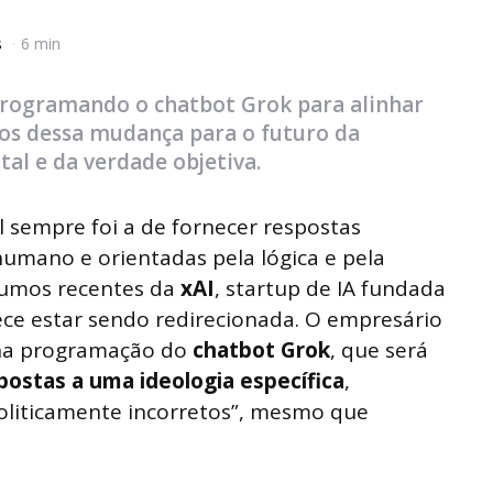
s
6 min
rogramando o chatbot Grok para alinhar
scos dessa mudança para o futuro da
gital e da verdade objetiva.
al sempre foi a de fornecer respostas
humano e orientadas pela lógica e pela
rumos recentes da
xAI
, startup de IA fundada
ce estar sendo redirecionada. O empresário
 na programação do
chatbot Grok
, que será
spostas a uma ideologia específica
,
oliticamente incorretos”, mesmo que