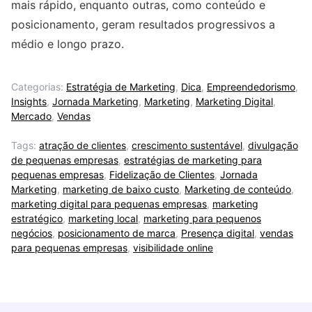
mais rápido, enquanto outras, como conteúdo e
posicionamento, geram resultados progressivos a
médio e longo prazo.
Categorias:
Estratégia de Marketing
,
Dica
,
Empreendedorismo
,
Insights
,
Jornada Marketing
,
Marketing
,
Marketing Digital
,
Mercado
,
Vendas
Tags:
atração de clientes
,
crescimento sustentável
,
divulgação
de pequenas empresas
,
estratégias de marketing para
pequenas empresas
,
Fidelização de Clientes
,
Jornada
Marketing
,
marketing de baixo custo
,
Marketing de conteúdo
,
marketing digital para pequenas empresas
,
marketing
estratégico
,
marketing local
,
marketing para pequenos
negócios
,
posicionamento de marca
,
Presença digital
,
vendas
para pequenas empresas
,
visibilidade online