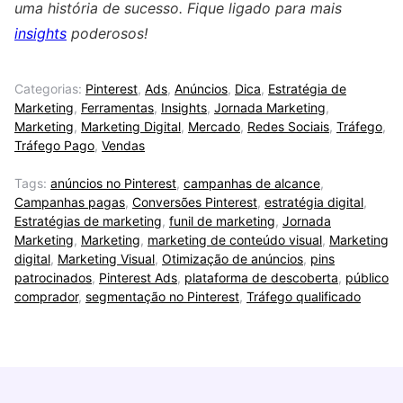
uma história de sucesso. Fique ligado para mais
insights
poderosos!
Categorias:
Pinterest
,
Ads
,
Anúncios
,
Dica
,
Estratégia de
Marketing
,
Ferramentas
,
Insights
,
Jornada Marketing
,
Marketing
,
Marketing Digital
,
Mercado
,
Redes Sociais
,
Tráfego
,
Tráfego Pago
,
Vendas
Tags:
anúncios no Pinterest
,
campanhas de alcance
,
Campanhas pagas
,
Conversões Pinterest
,
estratégia digital
,
Estratégias de marketing
,
funil de marketing
,
Jornada
Marketing
,
Marketing
,
marketing de conteúdo visual
,
Marketing
digital
,
Marketing Visual
,
Otimização de anúncios
,
pins
patrocinados
,
Pinterest Ads
,
plataforma de descoberta
,
público
comprador
,
segmentação no Pinterest
,
Tráfego qualificado