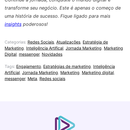
transforme seu negócio. Este é apenas o começo de
uma história de sucesso. Fique ligado para mais
insights
poderosos!
Categorias:
Redes Sociais
,
Atualizações
,
Estratégia de
Marketing
,
Inteligência Artifical
,
Jornada Marketing
,
Marketing
Digital
,
messenger
,
Novidades
Tags:
Engajamento
,
Estratégias de marketing
,
Inteligência
Artificial
,
Jornada Marketing
,
Marketing
,
Marketing digital
,
messenger
,
Meta
,
Redes sociais