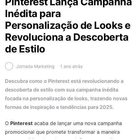
Pinterest Lança Campanha
Inédita para
Personalização de Looks e
Revoluciona a Descoberta
de Estilo
Jornada Marketing
1 ano atrás
Descubra como o Pinterest está revolucionando a
descoberta de estilo com sua campanha inédita
focada na personalização de looks, trazendo novas
formas de inspiração e tendências para 2025.
O
Pinterest
acaba de lançar uma nova campanha
promocional que promete transformar a maneira