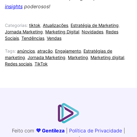
insights
poderosos!
Categorias:
tiktok
,
Atualizações
,
Estratégia de Marketing
,
Jornada Marketing
,
Marketing Digital
,
Novidades
,
Redes
Sociais
,
Tendências
,
Vendas
Tags:
anúncios
,
atração
,
Engajamento
,
Estratégias de
marketing
,
Jornada Marketing
,
Marketing
,
Marketing digital
,
Redes sociais
,
TikTok
Feito com
💜 Gentileza
|
Política de Privacidade
|