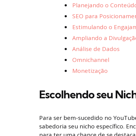
Planejando o Conteúd
SEO para Posicioname
Estimulando o Engaja
Ampliando a Divulgaçã
Análise de Dados
Omnichannel
Monetização
Escolhendo seu Nic
Para ser bem-sucedido no YouTube
sabedoria seu nicho específico. 
para ter uma chance de se destaca