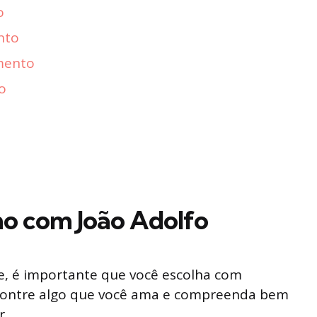
o
nto
mento
o
ho com João Adolfo
, é importante que você escolha com
Encontre algo que você ama e compreenda bem
r.