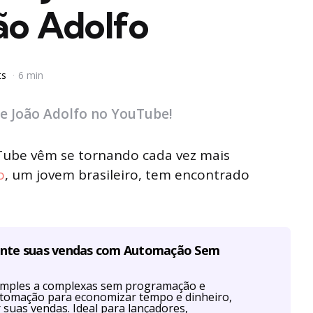
ão Adolfo
ts
6 min
de João Adolfo no YouTube!
ouTube vêm se tornando cada vez mais
o
, um jovem brasileiro, tem encontrado
ente suas vendas com Automação Sem
imples a complexas sem programação e
utomação para economizar tempo e dinheiro,
r suas vendas. Ideal para lançadores,