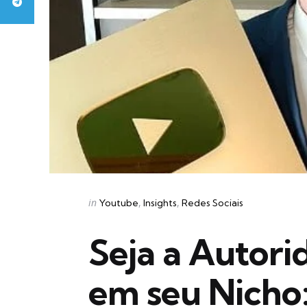
Categories
Posted
in
Youtube
Insights
Redes Sociais
in
Seja a Autor
em seu Nicho: