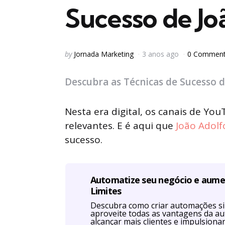
Sucesso de Jo
Posted
by
Jornada Marketing
3 anos ago
0 Commen
by
Descubra as Técnicas de Sucesso 
Nesta era digital, os canais de Y
relevantes. E é aqui que
João Adolf
sucesso.
Automatize seu negócio e aum
Limites
Descubra como criar automações s
aproveite todas as vantagens da a
alcançar mais clientes e impulsiona