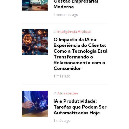
Gestão Empresarial
Moderna
4 semanas ago
Posted
in
Inteligência Artifical
in
O Impacto da IA na
Experiência do Cliente:
Como a Tecnologia Está
Transformando o
Relacionamento com o
Consumidor
1 mês ago
Posted
in
Atualizações
in
IA e Produtividade:
Tarefas que Podem Ser
Automatizadas Hoje
1 mês ago