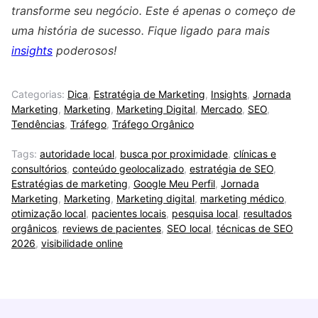
transforme seu negócio. Este é apenas o começo de
uma história de sucesso. Fique ligado para mais
insights
poderosos!
Categorias:
Dica
,
Estratégia de Marketing
,
Insights
,
Jornada
Marketing
,
Marketing
,
Marketing Digital
,
Mercado
,
SEO
,
Tendências
,
Tráfego
,
Tráfego Orgânico
Tags:
autoridade local
,
busca por proximidade
,
clínicas e
consultórios
,
conteúdo geolocalizado
,
estratégia de SEO
,
Estratégias de marketing
,
Google Meu Perfil
,
Jornada
Marketing
,
Marketing
,
Marketing digital
,
marketing médico
,
otimização local
,
pacientes locais
,
pesquisa local
,
resultados
orgânicos
,
reviews de pacientes
,
SEO local
,
técnicas de SEO
2026
,
visibilidade online